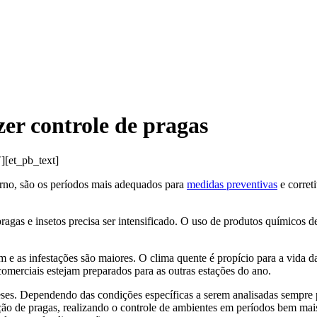
zer controle de pragas
][et_pb_text]
rno, são os períodos mais adequados para
medidas preventivas
e corret
ragas e insetos precisa ser intensificado. O uso de produtos químicos 
e as infestações são maiores. O clima quente é propício para a vida das
 comerciais estejam preparados para as outras estações do ano.
eses. Dependendo das condições específicas a serem analisadas sempre
ão de pragas, realizando o controle de ambientes em períodos bem mais