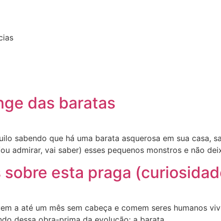
cias
onge das baratas
quilo sabendo que há uma barata asquerosa em sua casa, sa
e/ou admirar, vai saber) esses pequenos monstros e não dei
sobre esta praga (curiosidad
vem a até um mês sem cabeça e comem seres humanos vivos.
do dessa obra-prima da evolução: a barata.